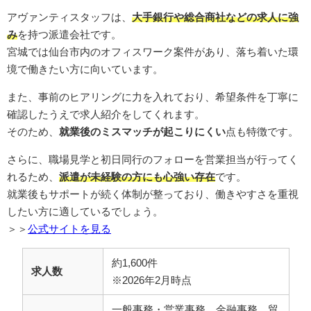
アヴァンティスタッフは、
大手銀行や総合商社などの求人に強
み
を持つ派遣会社です。
宮城では仙台市内のオフィスワーク案件があり、落ち着いた環
境で働きたい方に向いています。
また、事前のヒアリングに力を入れており、希望条件を丁寧に
確認したうえで求人紹介をしてくれます。
そのため、
就業後のミスマッチが起こりにくい
点も特徴です。
さらに、職場見学と初日同行のフォローを営業担当が行ってく
れるため、
派遣が未経験の方にも心強い存在
です。
就業後もサポートが続く体制が整っており、働きやすさを重視
したい方に適しているでしょう。
＞＞
公式サイトを見る
約1,600件
求人数
※2026年2月時点
一般事務・営業事務、金融事務、貿