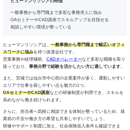
ヒューマンリソシアの特徴
一般事務から専門職まで多彩な事務求人に強み
OAセミナーやCAD講座でスキルアップを目指せる
相談しやすい環境が整っている
ヒューマンリソシアは、
一般事務から専門職まで幅広いオフィ
スワークに強み
を持つ派遣会社です。
営業事務や経理補助、
CADオペレーター
など多彩な職種を取り
扱っており、
事務分野で経験を活かしたい方に適しています
。
また、宮城では仙台市中心部の企業案件が多く、通勤しやすい
エリアで仕事を探しやすい点も魅力の1つ。
OAセミナーやCAD講座
などの研修制度が利用でき、スキルを
高めながら働き続けられます。
さらに、担当者へ気軽に相談できる体制が整っているため、就
業前の不安や働き方の希望も共有しやすいでしょう。
研修やサポート制度に加え、社会保険加入条件も確認できま