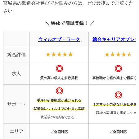
宮城県の派遣会社選びでお悩みの方は、ぜひ最後までご覧くだ
さい。
＼ Webで簡単登録！ ／
ウィルオブ・ワーク
綜合キャリアオプショ
総合評価
◎
◎
求人
質の高い求人を多数掲載
事務職から軽作業まで幅広く
◎
◎
手厚い研修制度が受けられる
サポート
ミスマッチの少ないお仕事を
就業先にウィルオブの社員も常駐
職場の雰囲気も事前にシェ
就業後の相談もできる！
エリア
✓全国対応
✓全国対応